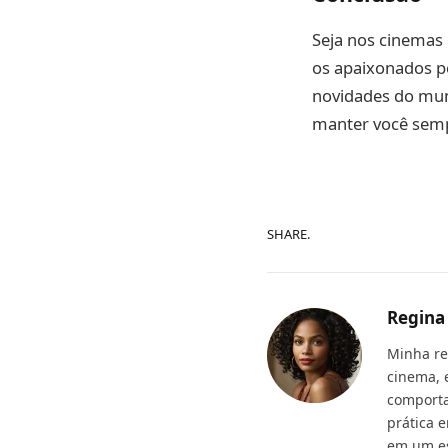
Seja nos cinemas
os apaixonados p
novidades do mund
manter você semp
SHARE.
Regina
Minha re
cinema, 
comporta
prática 
em um es