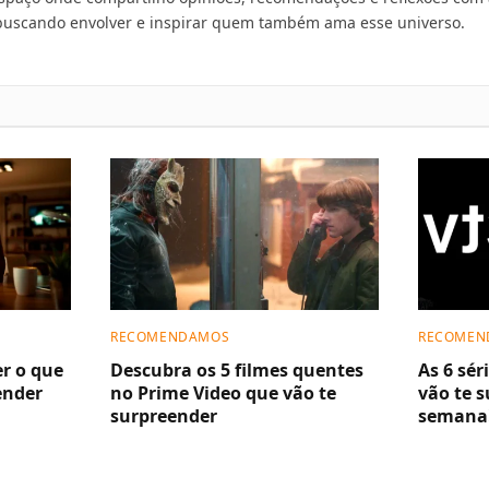
uscando envolver e inspirar quem também ama esse universo.
RECOMENDAMOS
RECOMEN
er o que
Descubra os 5 filmes quentes
As 6 sér
ender
no Prime Video que vão te
vão te 
surpreender
semana