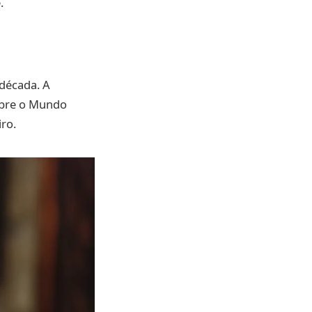
.
 década. A
obre o Mundo
ro.