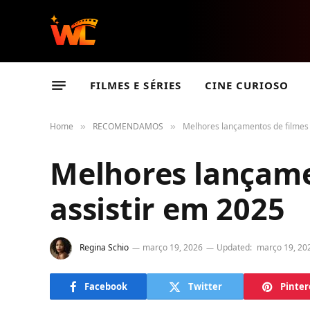
FILMES E SÉRIES
CINE CURIOSO
Home
RECOMENDAMOS
Melhores lançamentos de filmes 
»
»
Melhores lançamen
assistir em 2025
Regina Schio
março 19, 2026
Updated:
março 19, 20
Facebook
Twitter
Pinter