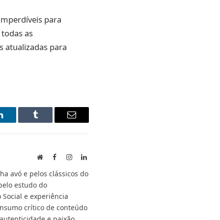
imperdíveis para
 todas as
s atualizadas para
LinkedIn
Tumblr
Email
Website
Facebook
Instagram
LinkedIn
a avó e pelos clássicos do
pelo estudo do
ocial e experiência
consumo crítico de conteúdo
utenticidade e paixão,