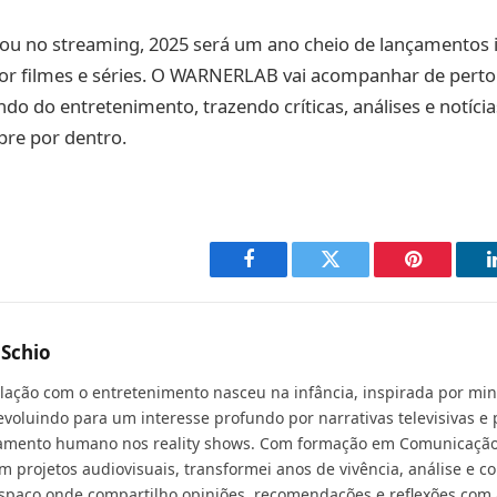
 ou no streaming, 2025 será um ano cheio de lançamentos 
or filmes e séries. O WARNERLAB vai acompanhar de perto
o do entretenimento, trazendo críticas, análises e notícia
re por dentro.
Facebook
Twitter
Pinterest
 Schio
lação com o entretenimento nasceu na infância, inspirada por minh
evoluindo para um interesse profundo por narrativas televisivas e 
mento humano nos reality shows. Com formação em Comunicação S
em projetos audiovisuais, transformei anos de vivência, análise e 
paço onde compartilho opiniões, recomendações e reflexões com a