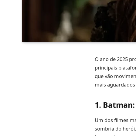
O ano de 2025 pr
principais plataf
que vão movimenta
mais aguardados d
1.
Batman:
Um dos filmes ma
sombria do herói.